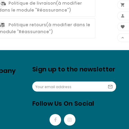
Politique de livraison
(à modifier

dans le module "Réassurance")

Politique retours
(à modifier dans le

module "Réassurance")

Sign up to the newsletter
pany

Follow Us On Social