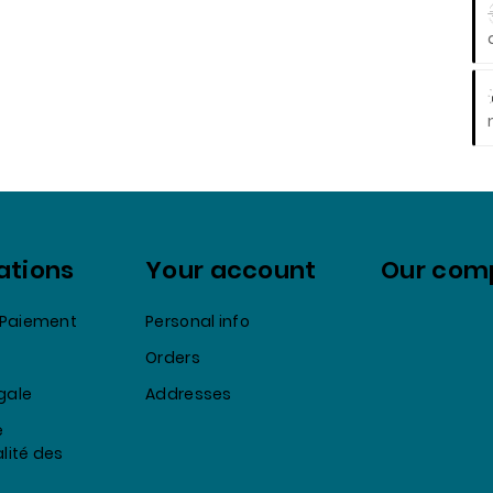
ations
Your account
Our com
& Paiement
Personal info
Orders
gale
Addresses
e
lité des