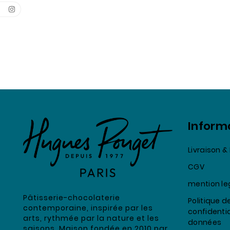
Inform
Livraison 
CGV
mention le
Pâtisserie-chocolaterie
Politique d
contemporaine, inspirée par les
confidentia
arts, rythmée par la nature et les
données
saisons. Maison fondée en 2010 par