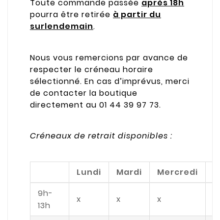
Toute commande passée
après 18h
pourra être retirée
à partir du
surlendemain
.
Nous vous remercions par avance de
respecter le créneau horaire
sélectionné. En cas d’imprévus, merci
de contacter la boutique
directement au 01 44 39 97 73.
Créneaux de retrait disponibles :
Lundi
Mardi
Mercredi
J
9h-
x
x
x
x
13h