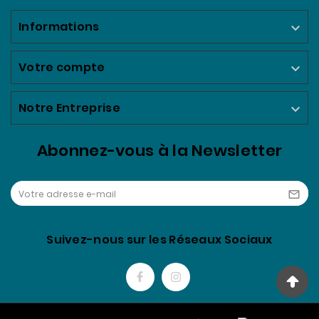
Informations

Votre compte

Notre Entreprise

Abonnez-vous à la Newsletter

Suivez-nous sur les Réseaux Sociaux