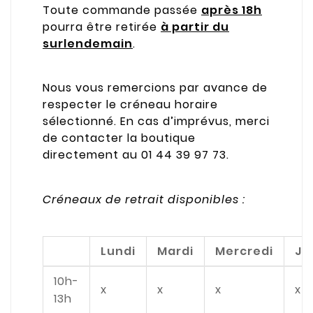
Toute commande passée
après 18h
pourra être retirée
à partir du
surlendemain
.
Nous vous remercions par avance de
respecter le créneau horaire
sélectionné. En cas d’imprévus, merci
de contacter la boutique
directement au 01 44 39 97 73.
Créneaux de retrait disponibles :
Lundi
Mardi
Mercredi
Je
10h-
x
x
x
x
13h