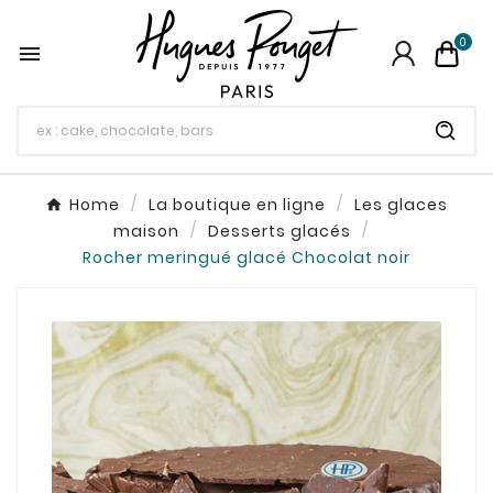
0

Home
La boutique en ligne
Les glaces
maison
Desserts glacés
Rocher meringué glacé Chocolat noir