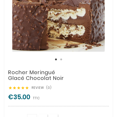
Rocher Meringué
Glacé Chocolat Noir
REVIEW (0)





€35.00
TTC