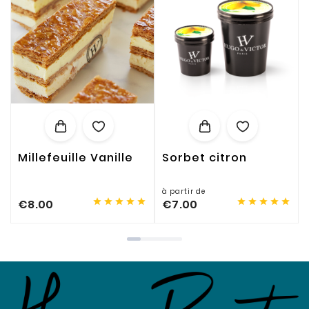
Millefeuille Vanille
Sorbet citron
à partir de










€8.00
€7.00