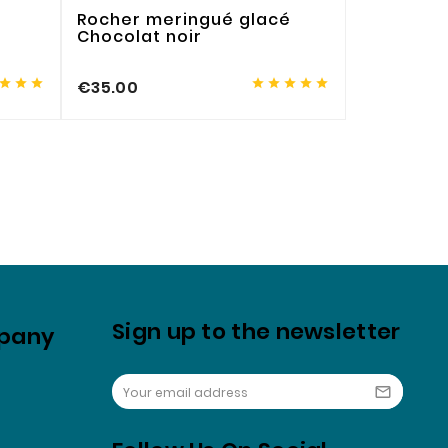
Rocher meringué glacé
Glace pi
Chocolat noir
à partir de








€35.00
€7.00
Sign up to the newsletter
pany
