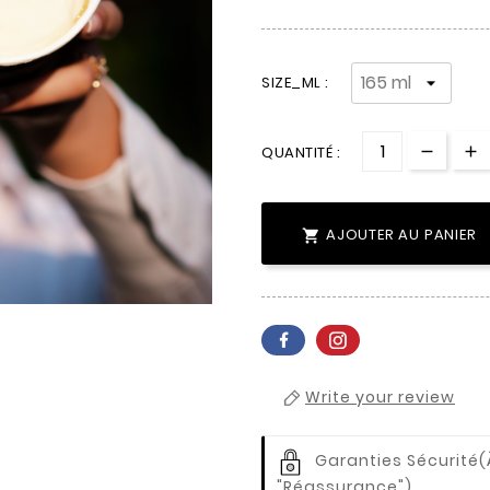
SIZE_ML :
QUANTITÉ :
AJOUTER AU PANIER

Write your review
Garanties Sécurité
(
"Réassurance")