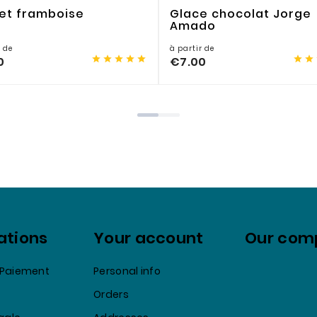
et framboise
Glace chocolat Jorge
Amado
r de
à partir de







0
€7.00
ations
Your account
Our com
& Paiement
Personal info
Orders