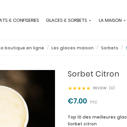
TS & CONFISERIES
GLACES & SORBETS
LA MAISON
La boutique en ligne
Les glaces maison
Sorbets
Sorbet Citron
REVIEW (0)





€7.00
TTC
Top 10 des meilleures gla
Sorbet citron