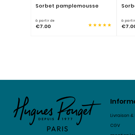
Sorbet pamplemousse
Sorb
à partir de
à parti





€7.00
€7.0
Inform
Livraison 
CGV