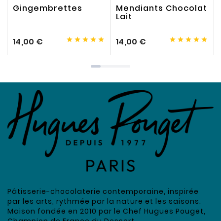
Gingembrettes
Mendiants Chocolat
Lait










14,00 €
14,00 €
Pâtisserie-chocolaterie contemporaine, inspirée
par les arts, rythmée par la nature et les saisons.
Maison fondée en 2010 par le Chef Hugues Pouget,