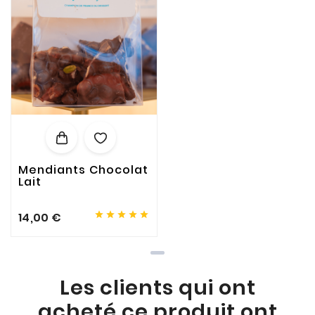
Mendiants Chocolat
Lait





14,00 €
Les clients qui ont
acheté ce produit ont