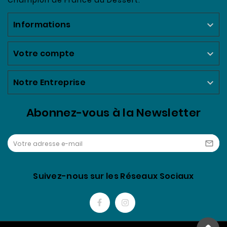
Champion de France du Dessert.
Informations

Votre compte

Notre Entreprise

Abonnez-vous à la Newsletter

Suivez-nous sur les Réseaux Sociaux