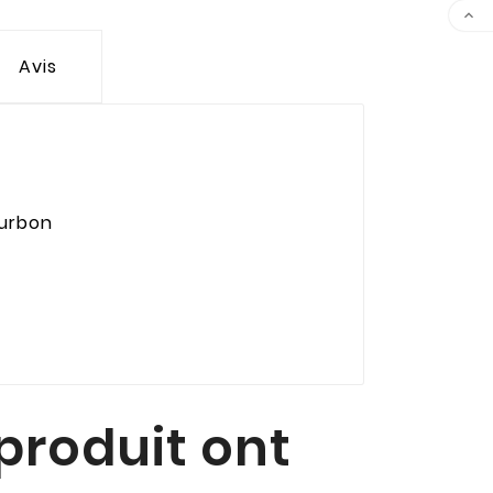

Avis
ourbon
 produit ont