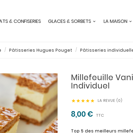
TS & CONFISERIES
GLACES & SORBETS
LA MAISON
e
Pâtisseries Hugues Pouget
Pâtisseries individuell
Millefeuille Vani
Individuel
LA REVUE (0)





8,00 €
TTC
Top 5 des meilleurs millef