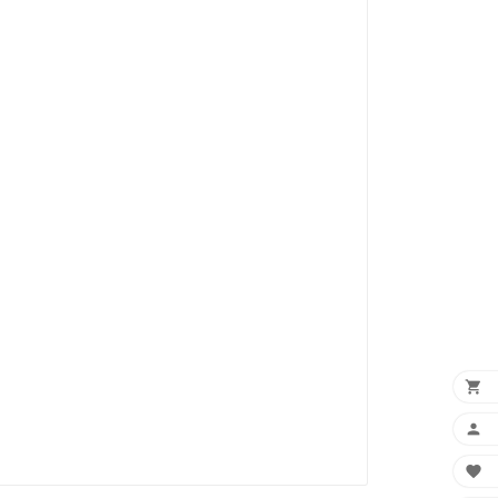


