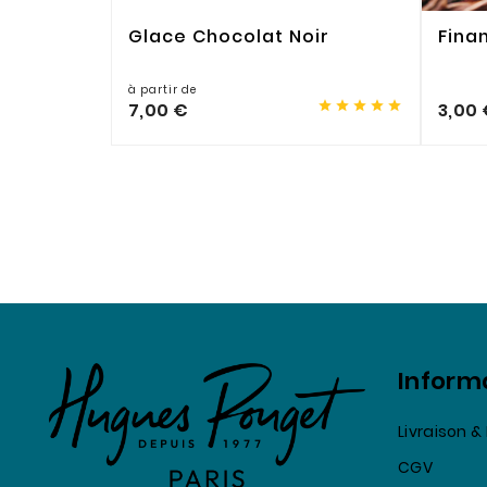
Glace Chocolat Noir
Fina
à partir de





7,00 €
3,00 
Inform
Livraison 
CGV