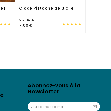
res
Glace Pistache de Sicile
Sorbet C
à partir de
à partir de








7,00 €
7,00 €
Abonnez-vous à la
Newsletter
se
s
