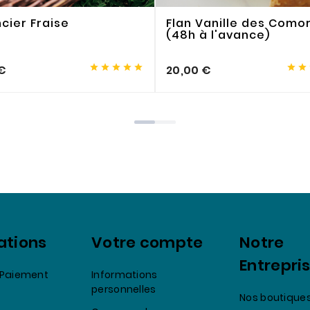
ncier Fraise
Flan Vanille des Como
(48h à l'avance)







€
20,00 €
ations
Votre compte
Notre
Entrepri
& Paiement
Informations
personnelles
Nos boutique