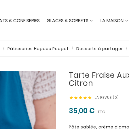
TS & CONFISERIES
GLACES & SORBETS
LA MAISON
Pâtisseries Hugues Pouget
Desserts à partager
Tarte Fraise Au
Citron
LA REVUE (0)





35,00 €
TTC
Pâte sablée, crème d’aman