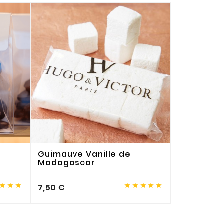
Guimauve Vanille de
Sorbet Y
Madagascar
à partir de








7,50 €
7,00 €