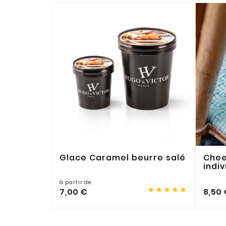
Glace Caramel beurre salé
Chee
indiv
à partir de





7,00 €
8,50 