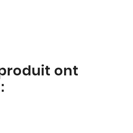
 produit ont
: