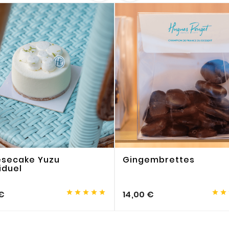
secake Yuzu
Gingembrettes
iduel







€
14,00 €