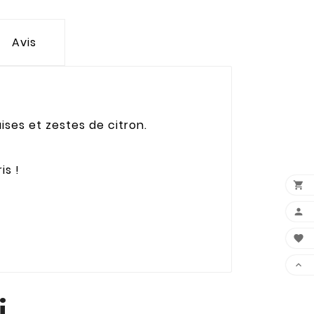
Avis
ises et zestes de citron.
is !




i